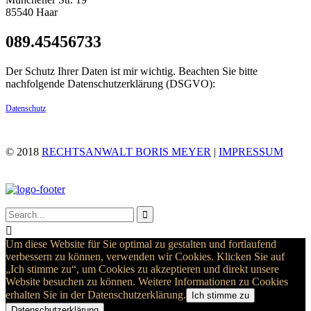
85540 Haar
089.45456733
Der Schutz Ihrer Daten ist mir wichtig. Beachten Sie bitte
nachfolgende Datenschutzerklärung (DSGVO):
Datenschutz
© 2018
RECHTSANWALT BORIS MEYER
|
IMPRESSUM


Um diese Website für Sie optimal zu gestalten und fortlaufend
verbessern zu können, verwenden wir Cookies. Klicken Sie auf
„Ich stimme zu“, um Cookies zu akzeptieren und direkt unsere
Website besuchen zu können. Weitere Informationen zu Cookies
erhalten Sie in der Datenschutzerklärung.
Ich stimme zu
Datenschutzerklärung