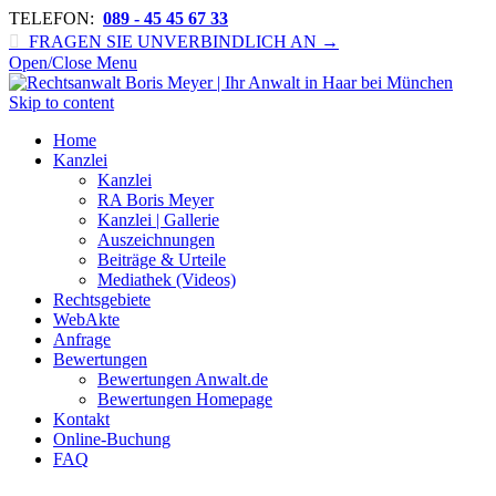
TELEFON:
089 - 45 45 67 33

FRAGEN SIE UNVERBINDLICH AN →
Open/Close Menu
Skip to content
Home
Kanzlei
Kanzlei
RA Boris Meyer
Kanzlei | Gallerie
Auszeichnungen
Beiträge & Urteile
Mediathek (Videos)
Rechtsgebiete
WebAkte
Anfrage
Bewertungen
Bewertungen Anwalt.de
Bewertungen Homepage
Kontakt
Online-Buchung
FAQ