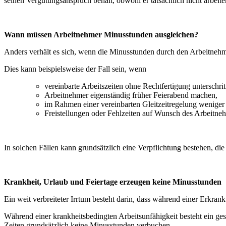
seinen Vergütungsanspruch behält, obwohl er tatsächlich nicht arbeit
Wann müssen Arbeitnehmer Minusstunden ausgleichen?
Anders verhält es sich, wenn die Minusstunden durch den Arbeitnehm
Dies kann beispielsweise der Fall sein, wenn
vereinbarte Arbeitszeiten ohne Rechtfertigung unterschri
Arbeitnehmer eigenständig früher Feierabend machen,
im Rahmen einer vereinbarten Gleitzeitregelung weniger
Freistellungen oder Fehlzeiten auf Wunsch des Arbeitneh
In solchen Fällen kann grundsätzlich eine Verpflichtung bestehen, die
Krankheit, Urlaub und Feiertage erzeugen keine Minusstunden
Ein weit verbreiteter Irrtum besteht darin, dass während einer Erkra
Während einer krankheitsbedingten Arbeitsunfähigkeit besteht ein gese
Zeiten grundsätzlich keine Minusstunden verbuchen.