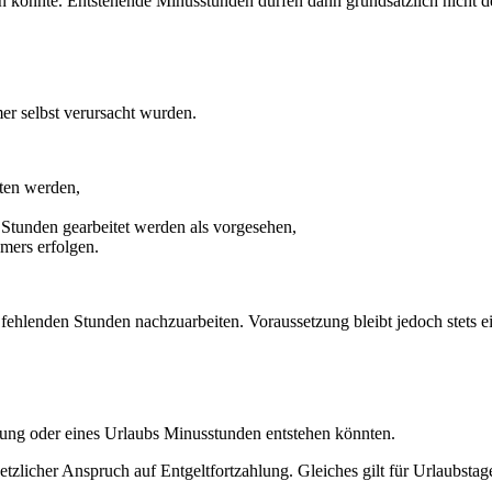
en konnte. Entstehende Minusstunden dürfen dann grundsätzlich nicht d
er selbst verursacht wurden.
tten werden,
 Stunden gearbeitet werden als vorgesehen,
mers erfolgen.
 fehlenden Stunden nachzuarbeiten. Voraussetzung bleibt jedoch stets e
nkung oder eines Urlaubs Minusstunden entstehen könnten.
tzlicher Anspruch auf Entgeltfortzahlung. Gleiches gilt für Urlaubstage