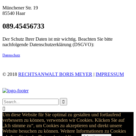
Münchener Str. 19
85540 Haar
089.45456733
Der Schutz Ihrer Daten ist mir wichtig. Beachten Sie bitte
nachfolgende Datenschutzerklärung (DSGVO):
Datenschutz
© 2018
RECHTSANWALT BORIS MEYER
|
IMPRESSUM


Um diese Website für Sie optimal zu gestalten und fortlaufend
verbessern zu können, verwenden wir Cookies. Klicken Sie auf
„Ich stimme zu“, um Cookies zu akzeptieren und direkt unsere
Website besuchen zu können. Weitere Informationen zu Cookies