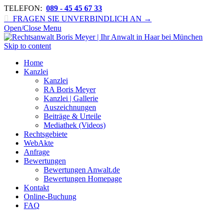
TELEFON:
089 - 45 45 67 33

FRAGEN SIE UNVERBINDLICH AN →
Open/Close Menu
Skip to content
Home
Kanzlei
Kanzlei
RA Boris Meyer
Kanzlei | Gallerie
Auszeichnungen
Beiträge & Urteile
Mediathek (Videos)
Rechtsgebiete
WebAkte
Anfrage
Bewertungen
Bewertungen Anwalt.de
Bewertungen Homepage
Kontakt
Online-Buchung
FAQ