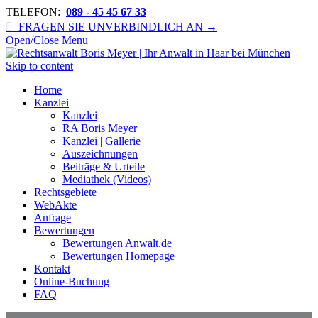
TELEFON:
089 - 45 45 67 33

FRAGEN SIE UNVERBINDLICH AN →
Open/Close Menu
Skip to content
Home
Kanzlei
Kanzlei
RA Boris Meyer
Kanzlei | Gallerie
Auszeichnungen
Beiträge & Urteile
Mediathek (Videos)
Rechtsgebiete
WebAkte
Anfrage
Bewertungen
Bewertungen Anwalt.de
Bewertungen Homepage
Kontakt
Online-Buchung
FAQ